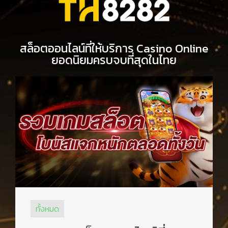
สล็อตออนไลน์ที่ให้บริการ Casino Online
ยอดนิยมครบจบที่สุดในไทย
ทั้งหมด