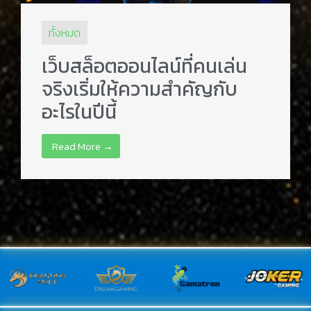
ทั้งหมด
เว็บสล็อตออนไลน์ที่คนเล่น
จริงเริ่มให้ความสำคัญกับ
อะไรในปีนี้
Read More →