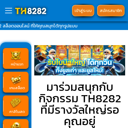
เข้าสู่ระบบ
สมัครสมาชิก
อนไลน์ ที่ให้คุณสนุกได้ทุกรูปแบบ
หน้าแรก
มาร่วมสนุกกับ
เกมสล็อต
กิจกรรม TH8282
ที่มีรางวัลใหญ่รอ
คาสิโนสด
คุณอยู่