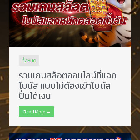
ทั้งหมด
รวมเกมสล็อตออนไลน์ที่แจก
โบนัส แบบไม่ต้องเข้าโบนัส
ปั่นได้เงิน
Read More →