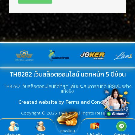
TH8282 เว็บสล็อตออนไลน์ แตกหนัก 5 ปีซ้อน
TH8282 เว็บสล็อตออนไลน์ที่ดีที่สุด เพิ่มประสบการณ์ที่ดี ให้ผู้เล่นอย่าง
แท้จริง
Created website by Terms and Conditions
Copyright © 2025 TH8282 All Rights Reserved.
ยอดนิยม
เข้าสู่ระบบ
สมัคร
โปรโมชั่น
ติดต่อเรา