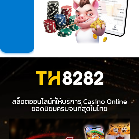
สล็อตออนไลน์ที่ให้บริการ Casino Online
ยอดนิยมครบจบที่สุดในไทย