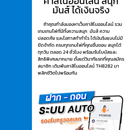
คาสิโนออนไลน์ สนุก
มันส์ ได้เงินจริง
ถ้าคุณกำลังมองหาเว็บคาสิโนออนไลน์ รวม
เกมเกมไพ่ที่มีทั้งความสนุก มันส์
ความ
ปลอดภัย และโอกาสทำกำไร ได้เงินริงแบบไม่มี
ขีดจำกัด ครบทุกเกมไพ่ที่คุณชื่นชอบ สนุกได้
ทุกวัน ตลอด 24 ชั่วโมง พร้อมรับโบนัสและ
สิทธิพิเศษมากมาย ตั้งแต่วินาทีแรกที่คุณสมัคร
สมาชิก เดิมพันคาสิโนออนไลน์ TH8282 มา
พลิกชีวิตไปพร้อมกัน