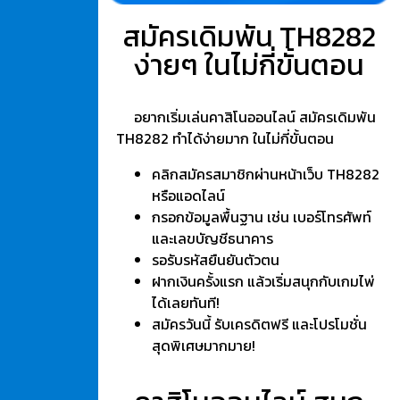
สมัครเดิมพัน TH8282
ง่ายๆ ในไม่กี่ขั้นตอน
อยากเริ่มเล่นคาสิโนออนไลน์ สมัครเดิมพัน
TH8282 ทำได้ง่ายมาก ในไม่กี่ขั้นตอน
คลิกสมัครสมาชิกผ่านหน้าเว็บ TH8282
หรือแอดไลน์
กรอกข้อมูลพื้นฐาน เช่น เบอร์โทรศัพท์
และเลขบัญชีธนาคาร
รอรับรหัสยืนยันตัวตน
ฝากเงินครั้งแรก แล้วเริ่มสนุกกับเกมไพ่
ได้เลยทันที!
สมัครวันนี้ รับเครดิตฟรี และโปรโมชั่น
สุดพิเศษมากมาย!