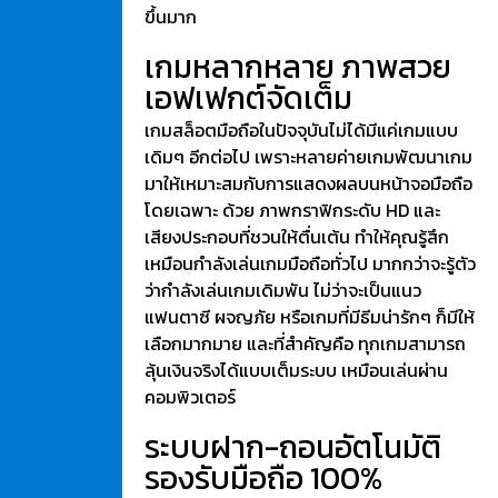
ขึ้นมาก
เกมหลากหลาย ภาพสวย
เอฟเฟกต์จัดเต็ม
เกมสล็อตมือถือในปัจจุบันไม่ได้มีแค่เกมแบบ
เดิมๆ อีกต่อไป เพราะหลายค่ายเกมพัฒนาเกม
มาให้เหมาะสมกับการแสดงผลบนหน้าจอมือถือ
โดยเฉพาะ ด้วย ภาพกราฟิกระดับ HD และ
เสียงประกอบที่ชวนให้ตื่นเต้น ทำให้คุณรู้สึก
เหมือนกำลังเล่นเกมมือถือทั่วไป มากกว่าจะรู้ตัว
ว่ากำลังเล่นเกมเดิมพัน ไม่ว่าจะเป็นแนว
แฟนตาซี ผจญภัย หรือเกมที่มีธีมน่ารักๆ ก็มีให้
เลือกมากมาย และที่สำคัญคือ ทุกเกมสามารถ
ลุ้นเงินจริงได้แบบเต็มระบบ เหมือนเล่นผ่าน
คอมพิวเตอร์
ระบบฝาก-ถอนอัตโนมัติ
รองรับมือถือ 100%