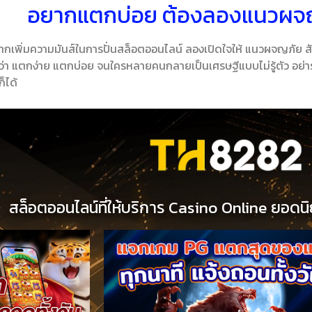
อยากแตกบ่อย ต้องลองแนวผจญภ
ยากเพิ่มความมันส์ในการปั่นสล็อตออนไลน์ ลองเปิดใจให้ แนวผจญภัย ส
่อว่า แตกง่าย แตกบ่อย จนใครหลายคนกลายเป็นเศรษฐีแบบไม่รู้ตัว อย่า
็ได้
สล็อตออนไลน์ที่ให้บริการ Casino Online ยอดน