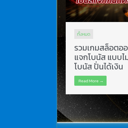
ทั้งหมด
รวมเกมสล็อตออน
แจกโบนัส แบบไม่
โบนัส ปั่นได้เงิน
Read More →