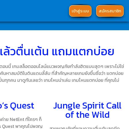
เข้าสู่ระบบ
สมัครสมาชิก
้วตื่นเต้น แถมแตกบ่อย
ว่าตอนนี้ เกมสล็อตออนไลน์แนวผจญภัยกำลังฮิตแบบสุดๆ เพราะไม่ใช่
รือค้นหาสมบัติในดินแดนลี้ลับ ที่สำคัญหลายเกมยังขึ้นชื่อว่า แตกบ่อย
ั่นทุกคน มาดูกันเลยว่า เกมไหนน่าเล่น เกมไหนแตกบ่อย ที่คุณไม่
’s Quest
Jungle Spirit Call
of the Wild
ค่าย NetEnt ที่ใครๆ ก็
o’s Quest พาคุณไปผจญ
สายผจญภัยที่ชอบความตื่นเต้นสุดขีด