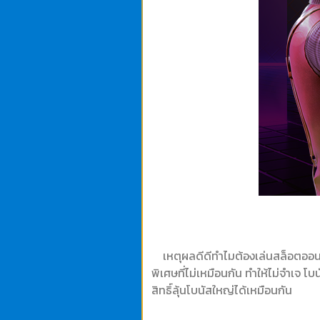
เหตุผลดีดีทำไมต้องเล่นสล็อตอ
พิเศษที่ไม่เหมือนกัน ทำให้ไม่จำเจ 
สิทธิ์ลุ้นโบนัสใหญ่ได้เหมือนกัน