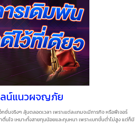
นไลน์แนวผจญภัย
แอ็กชั่นจริงๆ ลุ้นตลอดเวลา เพราะแต่ละเกมจะมีภารกิจ หรือฟีเจอร์
่นใจ เหมาะทั้งสายทุนน้อยและทุนหนา เพราะเบทขั้นต่ำไม่สูง แต่ก็มี