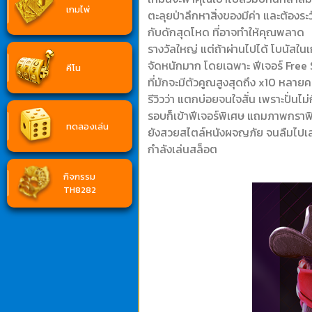
เกมไพ่
ตะลุยป่าลึกหาสิ่งของมีค่า และต้องระว
กับดักสุดโหด ที่อาจทำให้คุณพลาด
รางวัลใหญ่ แต่ถ้าผ่านไปได้ โบนัสในเ
จัดหนักมาก โดยเฉพาะ ฟีเจอร์ Free
คีโน
ที่มักจะมีตัวคูณสูงสุดถึง x10 หลาย
รีวิวว่า แตกบ่อยจนใจสั่น เพราะปั่นไม่กี
รอบก็เข้าฟีเจอร์พิเศษ แถมภาพกราฟ
ทดลองเล่น
ยังสวยสไตล์หนังผจญภัย จนลืมไปเล
กำลังเล่นสล็อต
กิจกรรม
TH8282