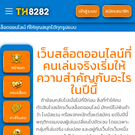
เข้าสู่ระบบ
สมัครสมาชิก
น์ ที่ให้คุณสนุกได้ทุกรูปแบบ
เว็บสล็อตออนไลน์ที่
คนเล่นจริงเริ่มให้
หน้าแรก
ความสำคัญกับอะไร
ในปีนี้
เกมสล็อต
ถ้าย้อนกลับไปเมื่อไม่กี่ปีก่อน สิ่งที่ทำให้คน
ตัดสินใจสมัครเว็บสล็อตออนไลน์ มักหนีไม่พ้นคำ
ว่า โบนัสแรง หรือแจกหนักตั้งแต่สมัคร แต่ในปีนี้
คาสิโนสด
พฤติกรรมของผู้เล่นเปลี่ยนไปชัดเจน โดยเฉพาะ
กลุ่มที่เล่นจริง เล่นบ่อย และอยู่กับเว็บใดเว็บหนึ่ง