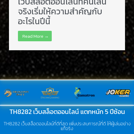
เว็บสล็อตออนไลน์ที่คนเล่น
จริงเริ่มให้ความสำคัญกับ
อะไรในปีนี้
Read More →
TH8282 เว็บสล็อตออนไลน์ แตกหนัก 5 ปีซ้อน
TH8282 เว็บสล็อตออนไลน์ที่ดีที่สุด เพิ่มประสบการณ์ที่ดี ให้ผู้เล่นอย่าง
แท้จริง