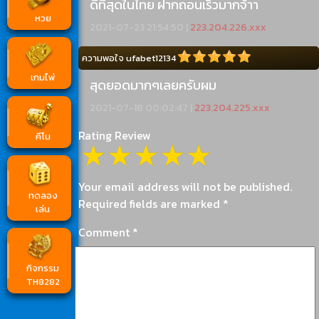
ดีที่สุดในไทย ฝากถอนเร็วมากจ้าา
หวย
2021-07-23 21:54:50 |
223.204.226.xxx
ความพอใจ ufabet12134
เกมไพ่
สุดยอดมากๆเลยครับผม
2021-07-18 00:02:47 |
223.204.225.xxx
Rating Review
คีโน
Your email address will not be published.
ทดลอง
Required fields are marked
*
เล่น
Comment
*
กิจกรรม
TH8282