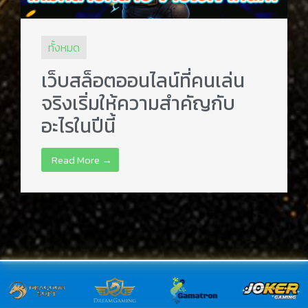
ทั้งหมด
เว็บสล็อตออนไลน์ที่คนเล่น
จริงเริ่มให้ความสำคัญกับ
อะไรในปีนี้
Read More →