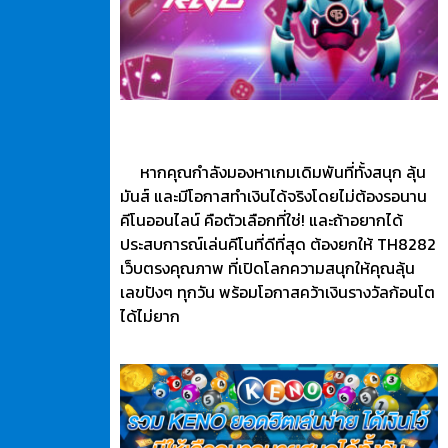
หากคุณกำลังมองหาเกมเดิมพันที่ทั้งสนุก ลุ้น
มันส์ และมีโอกาสทำเงินได้จริงโดยไม่ต้องรอนาน
คีโนออนไลน์ คือตัวเลือกที่ใช่! และถ้าอยากได้
ประสบการณ์เล่นคีโนที่ดีที่สุด ต้องยกให้ TH8282
เว็บตรงคุณภาพ ที่เปิดโลกความสนุกให้คุณลุ้น
เลขปังๆ ทุกวัน พร้อมโอกาสคว้าเงินรางวัลก้อนโต
ได้ไม่ยาก