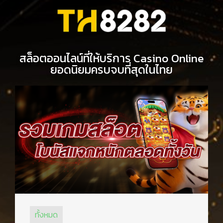
สล็อตออนไลน์ที่ให้บริการ Casino Online
ยอดนิยมครบจบที่สุดในไทย
ทั้งหมด