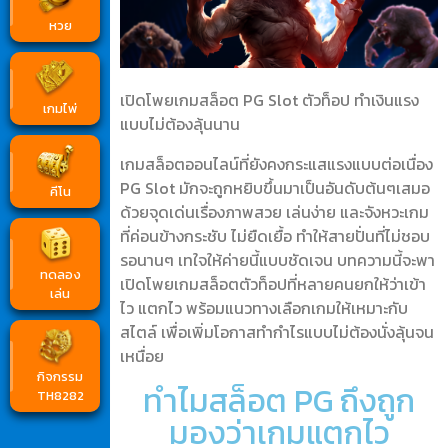
หวย
เปิดโพยเกมสล็อต PG Slot ตัวท็อป ทำเงินแรง
เกมไพ่
แบบไม่ต้องลุ้นนาน
เกมสล็อตออนไลน์ที่ยังคงกระแสแรงแบบต่อเนื่อง
PG Slot มักจะถูกหยิบขึ้นมาเป็นอันดับต้นๆเสมอ
คีโน
ด้วยจุดเด่นเรื่องภาพสวย เล่นง่าย และจังหวะเกม
ที่ค่อนข้างกระชับ ไม่ยืดเยื้อ ทำให้สายปั่นที่ไม่ชอบ
รอนานๆ เทใจให้ค่ายนี้แบบชัดเจน บทความนี้จะพา
ทดลอง
เปิดโพยเกมสล็อตตัวท็อปที่หลายคนยกให้ว่าเข้า
เล่น
ไว แตกไว พร้อมแนวทางเลือกเกมให้เหมาะกับ
สไตล์ เพื่อเพิ่มโอกาสทำกำไรแบบไม่ต้องนั่งลุ้นจน
เหนื่อย
กิจกรรม
ทำไมสล็อต PG ถึงถูก
TH8282
มองว่าเกมแตกไว