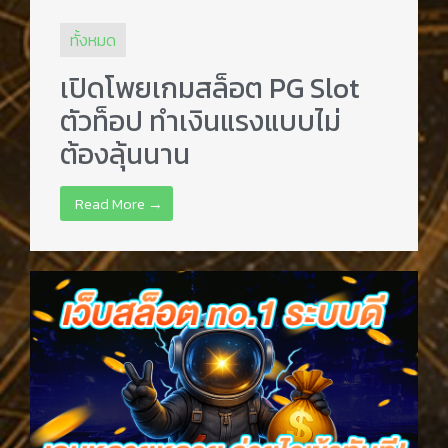
ทั้งหมด
เปิดโพยเกมสล็อต PG Slot
ตัวท็อป ทำเงินแรงแบบไม่
ต้องลุ้นนาน
Read More →