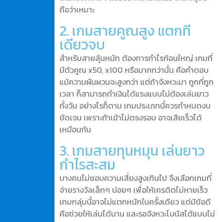
ถือว่าเหมาะ
2. เกมสายคูณสูง แตกที
เดียวจบ
สำหรับสายลุ้นหนัก ต้องการกำไรก้อนใหญ่ เกมที่
มีตัวคูณ x50, x100 หรือมากกว่านั้น คือคำตอบ
แม้ความผันผวนจะสูงกว่า แต่ถ้าจังหวะมา ถูกที่ถูก
เวลา ก็สามารถทำเงินได้แรงแบบไม่ต้องเล่นยาว
ทั้งวัน อย่างไรก็ตาม เกมประเภทนี้ควรกำหนดงบ
ชัดเจน เพราะถ้าเข้าไม่ตรงรอบ อาจเสียเร็วได้
เหมือนกัน
3. เกมสายทุนหมุน เล่นยาว
กำไรสะสม
บางคนไม่ชอบความเสี่ยงสูงเกินไป จึงเลือกเกมที่
จ่ายรางวัลเล็กๆ บ่อยๆ เพื่อให้เครดิตไม่หายเร็ว
เกมกลุ่มนี้อาจไม่แตกหนักในครั้งเดียว แต่มีข้อดี
คือช่วยให้เล่นได้นาน และรอจังหวะโบนัสได้แบบไม่