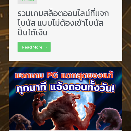
รวมเกมสล็อตออนไลน์ที่แจก
โบนัส แบบไม่ต้องเข้าโบนัส
ปั่นได้เงิน
Read More →