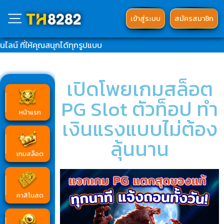
เข้าสู่ระบบ
สมัครสมาชิก
ห้คุณสนุกได้ทุกรูปแบบ
เปิดโพยเกมสล็อต
PG Slot ตัวท็อป ทำ
หน้าแรก
เงินแรงแบบไม่ต้อง
ลุ้นนาน
เกมสล็อต
คาสิโนสด