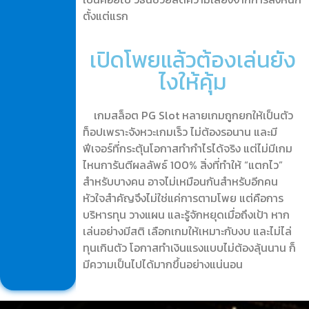
ตั้งแต่แรก
เปิดโพยแล้วต้องเล่นยัง
ไงให้คุ้ม
เกมสล็อต PG Slot หลายเกมถูกยกให้เป็นตัว
ท็อปเพราะจังหวะเกมเร็ว ไม่ต้องรอนาน และมี
ฟีเจอร์ที่กระตุ้นโอกาสทำกำไรได้จริง แต่ไม่มีเกม
ไหนการันตีผลลัพธ์ 100% สิ่งที่ทำให้ “แตกไว”
สำหรับบางคน อาจไม่เหมือนกันสำหรับอีกคน
หัวใจสำคัญจึงไม่ใช่แค่การตามโพย แต่คือการ
บริหารทุน วางแผน และรู้จักหยุดเมื่อถึงเป้า หาก
เล่นอย่างมีสติ เลือกเกมให้เหมาะกับงบ และไม่ไล่
ทุนเกินตัว โอกาสทำเงินแรงแบบไม่ต้องลุ้นนาน ก็
มีความเป็นไปได้มากขึ้นอย่างแน่นอน