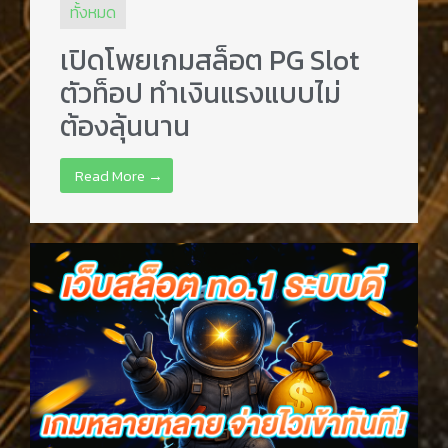
ทั้งหมด
เปิดโพยเกมสล็อต PG Slot
ตัวท็อป ทำเงินแรงแบบไม่
ต้องลุ้นนาน
Read More →