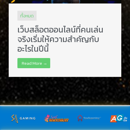
ทั้งหมด
เว็บสล็อตออนไลน์ที่คนเล่น
จริงเริ่มให้ความสำคัญกับ
อะไรในปีนี้
Read More →