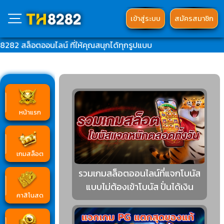
เข้าสู่ระบบ
สมัครสมาชิก
ตออนไลน์ ที่ให้คุณสนุกได้ทุกรูปแบบ
หน้าแรก
เกมสล็อต
รวมเกมสล็อตออนไลน์ที่แจกโบนัส
แบบไม่ต้องเข้าโบนัส ปั่นได้เงิน
คาสิโนสด